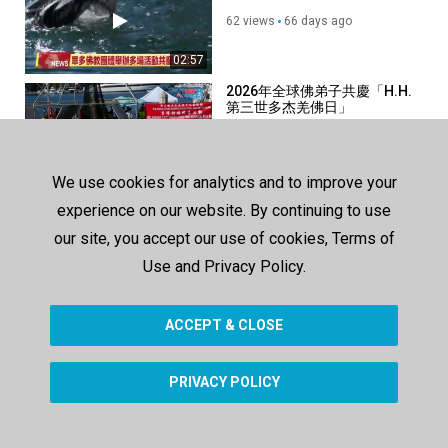
杰羌佛日」
62 views
66 days ago
02:57
2026年全球佛弟子共慶「H.H.
第三世多杰羌佛日」
70 views
66 days ago
02:37
We use cookies for analytics and to improve your
一路同行與溫暖並肩---2026
experience on our website. By continuing to use
年世界佛教總部、聖蹟寺、聖
格講堂「共襄善舉 溫暖人心」
our site, you accept our use of cookies, Terms of
77 views
66 days ago
捐物活動
Use and Privacy Policy.
04:50
ACCEPT & CLOSE
SHOW MORE
PRIVACY POLICY