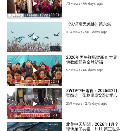
73 views
66 days ago
03:01
《认识南无羌佛》第六集
314 views
581 days ago
30:05
2026年丙午祥馬賀新春 世界
佛教總部為全球祈福
57 views
66 days ago
02:48
ZWTV中旺電視：2025年2月
聖蹟寺、聖格講堂5貨架愛心
物資捐野火災民、弱勢團體
259 views
275 days ago
02:18
北美中天新聞：2026年1月全
球佛弟子共慶「H.H. 第三世多