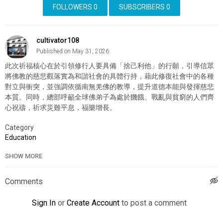
FOLLOWERS
0
SUBSCRIBERS
0
cultivator108
Published on May 31, 2026
此次祈福核心在於引領修行人要具備「捨己利他」的行願，引導信眾
將佛教的慈悲觀落實為和諧社會的具體行持，藉此修復社會中的各種
對立與衝突，並強調依循南無羌佛的教導，提升道德本能與發揮慈悲
本質。同時，總部呼籲全球佛弟子為處於饑餓、戰亂與貧窮的人們齊
心祝禱，祈求災難平息，福樂增長。
Category
Education
SHOW MORE
Comments
Sign In
or
Create Account
to post a comment