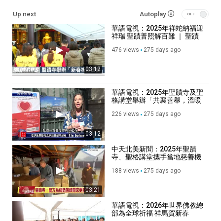
Up next
Autoplay
華語電視：2025年祥蛇納福迎
祥瑞 聖蹟普照解百難 ｜ 聖蹟
寺舉辦「新春祈福法會」
476 views
275 days ago
03:12
華語電視：2025年聖蹟寺及聖
格講堂舉辦「共襄善舉，溫暖
人心」捐物活動
226 views
275 days ago
03:12
中天北美新聞：2025年聖蹟
寺、聖格講堂攜手當地慈善機
構共同推動善行
188 views
275 days ago
03:21
華語電視：2026年世界佛教總
部為全球祈福 祥馬賀新春