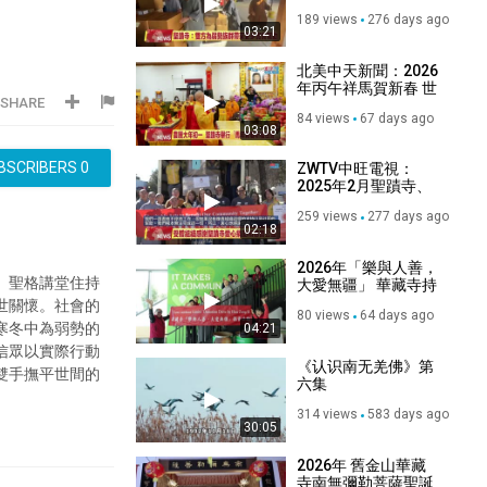
攜手當地慈善機構共
189 views
276 days ago
同推動善行
03:21
北美中天新聞：2026
年丙午祥馬賀新春 世
SHARE
界佛教總部為全球祈
84 views
67 days ago
福
03:08
BSCRIBERS
0
ZWTV中旺電視：
2025年2月聖蹟寺、
聖格講堂5貨架愛心
259 views
277 days ago
物資捐野火災民、弱
02:18
勢團體
2026年「樂與人善，
。聖格講堂住持
大愛無疆」 華藏寺持
續關懷行動溫暖展開
世關懷。社會的
80 views
64 days ago
寒冬中為弱勢的
04:21
信眾以實際行動
《认识南无羌佛》第
雙手撫平世間的
六集
314 views
583 days ago
30:05
2026年 舊金山華藏
寺南無彌勒菩薩聖誕