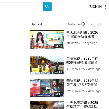
SIGN IN
Up next
Autoplay
中天北美新聞：2026
年 聖蹟寺新春送暖，
物資捐助溫暖人心
70 views
67 days ago
03:53
華語電視：2025年祥
蛇納福迎祥瑞 聖蹟普
照解百難 ｜ 聖蹟寺舉
476 views
277 days ago
辦「新春祈福法會」
03:12
華語電視：2025年聖
蹟寺及聖格講堂舉辦
「共襄善舉，溫暖人
226 views
277 days ago
心」捐物活動
03:12
中天北美新聞：2025
年聖蹟寺、聖格講堂