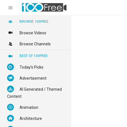
BROWSE 100FREE
Browse Videos
Browse Channels
BEST OF 100FREE
Today's Picks
Advertisement
AI Generated / Themed
Content
Animation
Architecture