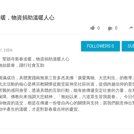
春送暖，物資捐助溫暖人心
0
0
FOLLOWERS
0
SU
31, 2026
： 聖蹟寺新春送暖，物資捐助溫暖人心
無始親眷，踐行社會互助
圓滿成功，具體實踐南無第三世多杰羌佛「廣愛萬物、大悲利生」的教導
此次活動的核心是將宗教關懷從殿堂延伸至社區街道，提倡跨越信仰的普
苦難的感同身受，透過具體的互助行動，能有效傳遞安定社會的力量，在
保障。佛教向來強調大悲精神，「無始以來，六道眾生皆我親眷」。今日
份物資的送交，都是在傳遞一份發自內心的關懷與支持；當我們願意伸出
動中產生的溫暖，才是對新春最吉祥的慶賀。
Education
南無第三世多杰羌佛
第三世多杰羌佛
多杰羌佛第三世
南无第三世多杰
羌佛
佛教
学佛
修行
Dorje
Chang
Buddha
Dorje
Chang
Buddha
Namo