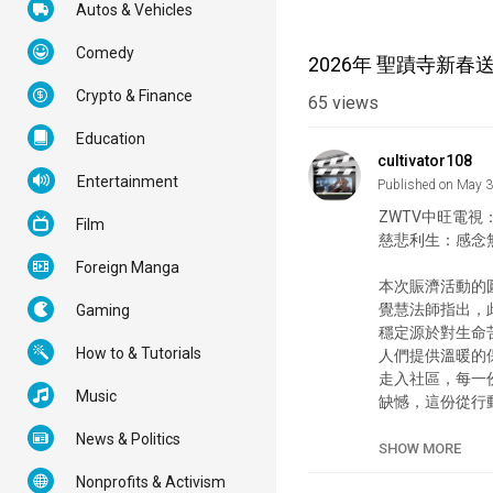
Autos & Vehicles
Comedy
2026年 聖蹟寺新
Crypto & Finance
65
views
Education
cultivator108
Entertainment
Published on May 
ZWTV中旺電視
Film
慈悲利生：感念
Foreign Manga
本次賑濟活動的
覺慧法師指出，
Gaming
穩定源於對生命
How to & Tutorials
人們提供溫暖的
走入社區，每一
Music
缺憾，這份從行
News & Politics
Category
SHOW MORE
Tags
Nonprofits & Activism