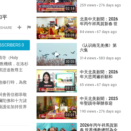
聖格講堂5貨架愛心
259 views
276 days ago
物資捐野火災民、弱
02:18
勢團體
和平
北美中天新聞：2026
年丙午祥馬賀新春 世
SHARE
界佛教總部為全球祈
84 views
67 days ago
福
03:08
BSCRIBERS
0
《认识南无羌佛》第
六集
寺（Holy
314 views
583 days ago
30:05
）四大佛教機構，在洛杉
席證達教尊主
中天北美新聞：2026
年大悲周遍祈願和
平：聖蹟寺舉辦南無
地修行時，為救
65 views
67 days ago
觀世音菩薩聖
03:22
與會善信都恭敬
中天北美新聞：2025
彌陀佛和十方諸
年聖蹟寺舉辦恭迎
薩護佑加持世界
《南無觀世音菩薩聖
190 views
276 days ago
誕法會》
提。
03:01
2026年丙午祥馬賀新
春 世界佛教總部為全