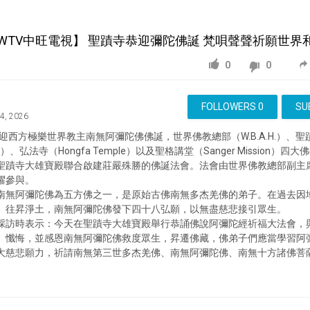
【ZWTV中旺電視】 聖蹟寺恭迎彌陀佛誕 梵唄聲聲祈願世界
0
0
FOLLOWERS
0
SU
24, 2026
恭迎西方極樂世界教主南無阿彌陀佛佛誕，世界佛教總部（W.B.A.H.）、聖蹟
emple）、弘法寺（Hongfa Temple）以及聖格講堂（Sanger Mission
聖蹟寺大雄寶殿聯合啟建莊嚴殊勝的佛誕法會。法會由世界佛教總部副主
躍參與。
南無阿彌陀佛為五方佛之一，是原始古佛南無多杰羌佛的弟子。在過去因
、往昇淨土，南無阿彌陀佛發下四十八弘願，以無盡慈悲接引眾生。
採訪時表示：今天在聖蹟寺大雄寶殿舉行恭誦佛說阿彌陀經祈福大法會，
、懺悔，並感恩南無阿彌陀佛救度眾生，昇遷佛藏，佛弟子們應當學習阿
大慈悲願力，祈請南無第三世多杰羌佛、南無阿彌陀佛、南無十方諸佛菩
，眾生一切災難遠離、生活美滿、幸福安康，與會善信福慧增長、早證菩
ews & Politics