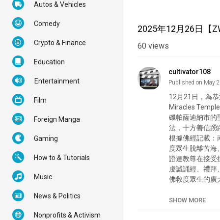
Autos & Vehicles
Comedy
2025年12月26日
Crypto & Finance
60
views
Education
cultivator108
Entertainment
Published on May 
12月21日，為
Film
Miracles T
磯帕薩迪納市的
Foreign Manga
法，十方善信踴
根據佛經記載：
Gaming
度眾生脫離苦海
How to & Tutorials
證達教尊在接受
虔誠誦經、禮拜
Music
佛救度眾生的廣
和平、國泰民安
News & Politics
SHOW MORE
Category
N
Nonprofits & Activism