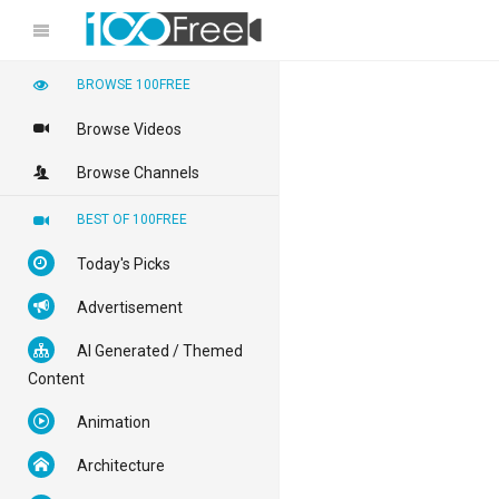
BROWSE 100FREE
Browse Videos
Browse Channels
BEST OF 100FREE
Today's Picks
Advertisement
AI Generated / Themed
Content
Animation
Architecture