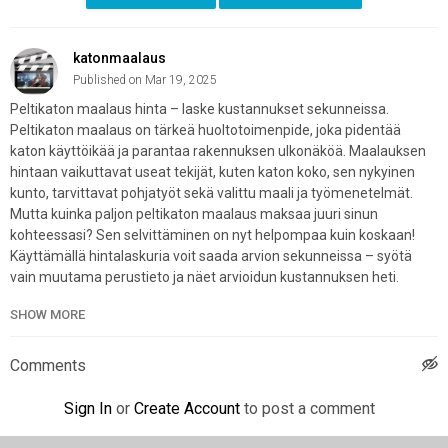
katonmaalaus
Published on Mar 19, 2025
Peltikaton maalaus hinta – laske kustannukset sekunneissa.
Peltikaton maalaus on tärkeä huoltotoimenpide, joka pidentää
katon käyttöikää ja parantaa rakennuksen ulkonäköä. Maalauksen
hintaan vaikuttavat useat tekijät, kuten katon koko, sen nykyinen
kunto, tarvittavat pohjatyöt sekä valittu maali ja työmenetelmät.
Mutta kuinka paljon peltikaton maalaus maksaa juuri sinun
kohteessasi? Sen selvittäminen on nyt helpompaa kuin koskaan!
Käyttämällä hintalaskuria voit saada arvion sekunneissa – syötä
vain muutama perustieto ja näet arvioidun kustannuksen heti.
Haluatko tietää tarkemmin? Katso hinta-arvio ja pyydä tarjous
SHOW MORE
täältä: Peltikaton maalaus hinta
Website:
https://katonmaalaushinta.fi/peltikaton-maalaus-hinta
Comments
Category
Sign In
or
Create Account
to post a comment
Advertisement