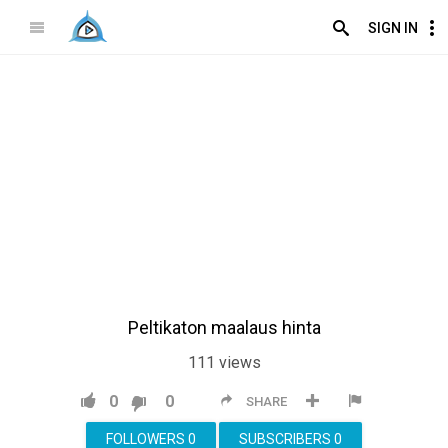
SIGN IN
Peltikaton maalaus hinta
111
views
0
0
SHARE
FOLLOWERS
0
SUBSCRIBERS
0